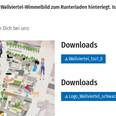
 Wallviertel-Wimmelbild zum Runterladen hinterlegt. Is
 Dich bei uns:
Downloads
file_download
Wallviertel_1zu1_0
Downloads
file_download
Logo_Wallviertel_schwa