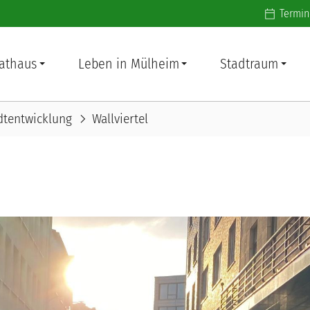
Additiona
Termin
athaus
Leben in Mülheim
Stadtraum
chevron_right
dtentwicklung
Wallviertel