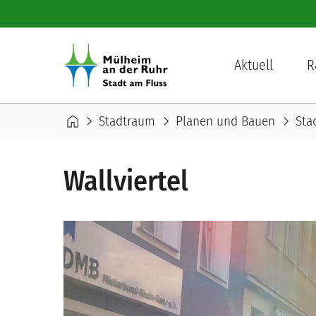
Direkt zum Inhalt
Hauptnavigation
Aktuell
R
Pfadnavigation
home
chevron_right
chevron_right
chevron_right
Stadtraum
Planen und Bauen
Sta
Wallviertel